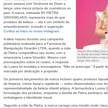
jovem pessoa com Síndrome de Down a
lançar uma marca própria de cosméticos no
país. A marca, intitulada BY PIETRA
GROSSKLAGS, representa mais do que
produtos de beleza — ela é um símbolo de
empoderamento, inclusão e superação.
Confira as fotos no nosso Instagram.
A ideia nasceu durante uma campanha
publicitária realizada para a Farmácia de
Manipulação Girardini LTDA, quando a mãe
Arquivo Recordista:Uma 
de Pietra compartilhou seu sonho com a
do desejo de incluir! Piet
empresária Luana Girardini. Mesmo com
RankBrasil como a mais 
lançar uma marca
preocupações sobre os custos, a resposta
de Luana foi imediata e encorajadora: "Não se preocupe." A partir da
marcada por dedicação e propósito.
Os primeiros lançamentos da marca incluem quatro produtos hipoale
de limpeza, creme facial e repelente — todos desenvolvidos com fo
representatividade da beleza infantil atípica. A farmacêutica Luana G
formulação dos produtos, enquanto a família de Pietra participou a
embalagens e identidade visual.
Segundo a mãe de Pietra, a marca carrega uma missão muito clara