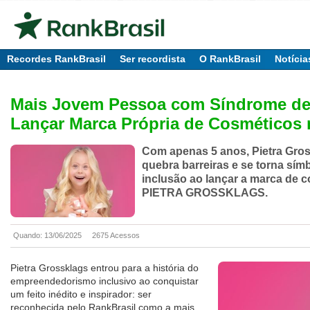
Recordes RankBrasil
Ser recordista
O RankBrasil
Notícia
Mais Jovem Pessoa com Síndrome d
Lançar Marca Própria de Cosméticos 
Com apenas 5 anos, Pietra Gro
quebra barreiras e se torna sím
inclusão ao lançar a marca de 
PIETRA GROSSKLAGS.
Quando: 13/06/2025
2675 Acessos
Pietra Grossklags entrou para a história do
empreendedorismo inclusivo ao conquistar
um feito inédito e inspirador: ser
reconhecida pelo RankBrasil como a mais