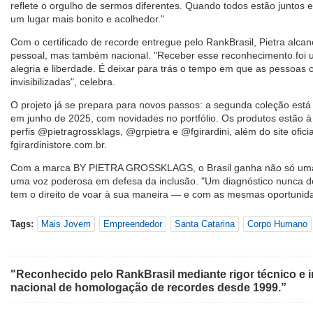
reflete o orgulho de sermos diferentes. Quando todos estão juntos 
um lugar mais bonito e acolhedor."
Com o certificado de recorde entregue pelo RankBrasil, Pietra al
pessoal, mas também nacional. "Receber esse reconhecimento foi u
alegria e liberdade. É deixar para trás o tempo em que as pessoas 
invisibilizadas", celebra.
O projeto já se prepara para novos passos: a segunda coleção está 
em junho de 2025, com novidades no portfólio. Os produtos estão à
perfis @pietragrossklags, @grpietra e @fgirardini, além do site ofici
fgirardinistore.com.br.
Com a marca BY PIETRA GROSSKLAGS, o Brasil ganha não só um
uma voz poderosa em defesa da inclusão. "Um diagnóstico nunca d
tem o direito de voar à sua maneira — e com as mesmas oportunid
Tags:
Mais Jovem
Empreendedor
Santa Catarina
Corpo Humano
"Reconhecido pelo RankBrasil mediante rigor técnico e i
nacional de homologação de recordes desde 1999.”