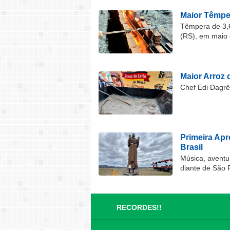
Maior Têmper
Têmpera de 3,6
(RS), em maio 
Maior Arroz d
Chef Edi Dagrê 
Primeira Ap
Brasil
Música, aventu
diante de São 
RECORDES!!