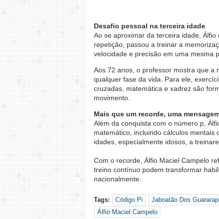
Desafio pessoal na terceira idade
Ao se aproximar da terceira idade, Álfio
repetição, passou a treinar a memoriza
velocidade e precisão em uma mesma p
Aos 72 anos, o professor mostra que a 
qualquer fase da vida. Para ele, exercíc
cruzadas, matemática e xadrez são for
movimento.
Mais que um recorde, uma mensage
Além da conquista com o número p, Álf
matemático, incluindo cálculos mentais
idades, especialmente idosos, a treinar
Com o recorde, Álfio Maciel Campelo re
treino contínuo podem transformar habi
nacionalmente.
Tags:
Código Pi
Jaboatão Dos Guararap
Álfio Maciel Campelo