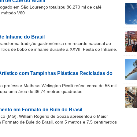
m de Café do Brasil
gado em São Lourenço totalizou 86.270 ml de café
o método V60
de Inhame do Brasil
ransforma tradição gastronômica em recorde nacional ao
 litros de bobó de inhame durante a XXVIII Festa do Inhame.
Artístico com Tampinhas Plásticas Recicladas do
o professor Matheus Welington Picolli reúne cerca de 55 mil
cupa uma área de 36,74 metros quadrados.
ento em Formato de Bule do Brasil
o (MG), William Rogério de Souza apresentou o Maior
ormato de Bule do Brasil, com 5 metros e 7,5 centímetros