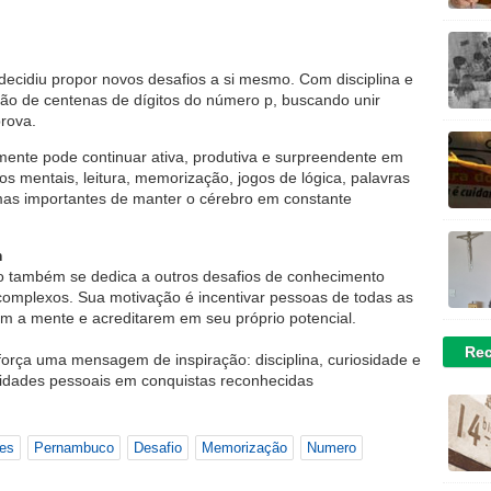
 decidiu propor novos desafios a si mesmo. Com disciplina e
ção de centenas de dígitos do número p, buscando unir
rova.
mente pode continuar ativa, produtiva e surpreendente em
ios mentais, leitura, memorização, jogos de lógica, palavras
mas importantes de manter o cérebro em constante
m
io também se dedica a outros desafios de conhecimento
 complexos. Sua motivação é incentivar pessoas de todas as
em a mente e acreditarem em seu próprio potencial.
Rec
força uma mensagem de inspiração: disciplina, curiosidade e
lidades pessoais em conquistas reconhecidas
es
Pernambuco
Desafio
Memorização
Numero