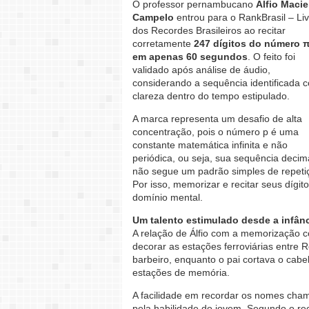
O professor pernambucano
Álfio Macie
Campelo
entrou para o RankBrasil – Liv
dos Recordes Brasileiros ao recitar
corretamente
247 dígitos do número π
em apenas 60 segundos
. O feito foi
validado após análise de áudio,
considerando a sequência identificada 
clareza dentro do tempo estipulado.
A marca representa um desafio de alta
concentração, pois o número p é uma
constante matemática infinita e não
periódica, ou seja, sua sequência decim
não segue um padrão simples de repeti
Por isso, memorizar e recitar seus dígit
domínio mental.
Um talento estimulado desde a infân
A relação de Álfio com a memorização c
decorar as estações ferroviárias entre R
barbeiro, enquanto o pai cortava o cabel
estações de memória.
A facilidade em recordar os nomes cha
pela habilidade do jovem. Segundo o reco