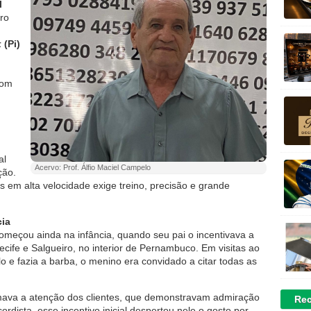
l
ro
 (Pi)
com
al
Acervo: Prof. Álfio Maciel Campelo
ção.
os em alta velocidade exige treino, precisão e grande
cia
omeçou ainda na infância, quando seu pai o incentivava a
ecife e Salgueiro, no interior de Pernambuco. Em visitas ao
o e fazia a barba, o menino era convidado a citar todas as
mava a atenção dos clientes, que demonstravam admiração
Rec
rdista, esse incentivo inicial despertou nele o gosto por