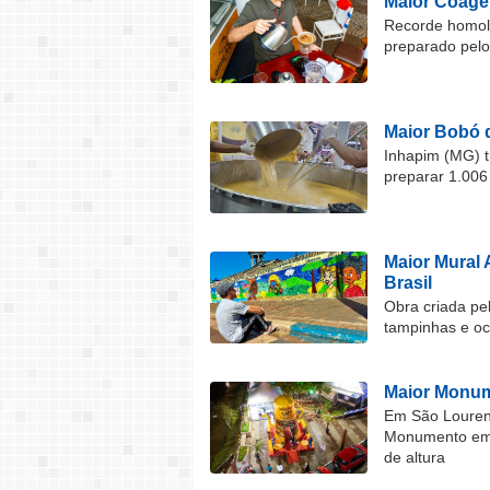
Maior Coage
Recorde homolo
preparado pel
Maior Bobó 
Inhapim (MG) t
preparar 1.006
Maior Mural 
Brasil
Obra criada pel
tampinhas e o
Maior Monum
Em São Lourenç
Monumento em F
de altura