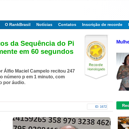
O RankBrasil
Notícias
Contatos
Inscrição de recorde
Mulhe
tos da Sequência do Pi
amente em 60 segundos
r Álfio Maciel Campelo recitou 247
do número p em 1 minuto, com
o por áudio.
Rec
ID: 1672
s