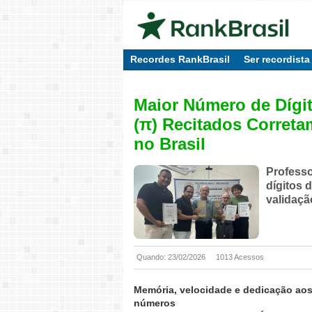
Recordes RankBrasil
Ser recordista
Maior Número de Dígi
(π) Recitados Corret
no Brasil
Professo
dígitos 
validaçã
Quando: 23/02/2026
1013 Acessos
Memória, velocidade e dedicação ao
números