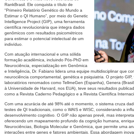
RankBrasil. Ele conquista o título de
“Primeiro Relatório Genético do Mundo a
Estimar o QI Humano”, por meio do Genetic
Intelligence Project (GIP), uma ferramenta
científica revolucionária que integra dados
genômicos com resultados psicométricos
para estimar o potencial intelectual de um
indivíduo.
Com atuação internacional e uma sólida
formação acadêmica, incluindo Pós-PhD em
Neurociência, especialização em Genômica
e Inteligência, Dr. Fabiano lidera uma equipe multidisciplinar que c
neurociência comportamental, genética e psiquiatria. O projeto GIP,
laboratórios renomados como TellmeGen (Espanha), Genera (Brasil
à Universidade de Harvard, nos EUA), teve seus resultados publicado
como a Revista Caderno Pedagógico e a Revista Científica Internacio
Com uma acurácia de até 98% até o momento, o sistema cruza dad
testes de QI tradicionais, como o WAIS e WISC, considerando a inf
desenvolvimento cognitivo. O GIP não apenas prevê, mas interpreta o
oferecendo um mapeamento profundo da cognição humana, enriqu
Neurociências, Biologia Molecular e Genômica, que permite uma aná
interações entre genes e fatores ambientais. Essa abordagem inova