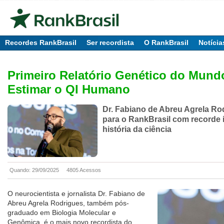
Recordes RankBrasil
Ser recordista
O RankBrasil
Notícia
Primeiro Relatório Genético do Mund
Estimar o QI Humano
Dr. Fabiano de Abreu Agrela Ro
para o RankBrasil com recorde 
história da ciência
Quando: 29/09/2025
4805 Acessos
O neurocientista e jornalista Dr. Fabiano de
Abreu Agrela Rodrigues, também pós-
graduado em Biologia Molecular e
Genômica, é o mais novo recordista do