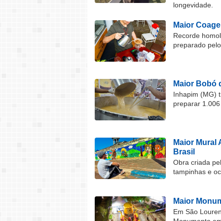
longevidade.
Maior Coage
Recorde homolo
preparado pel
Maior Bobó 
Inhapim (MG) t
preparar 1.006
Maior Mural 
Brasil
Obra criada pel
tampinhas e o
Maior Monum
Em São Lourenç