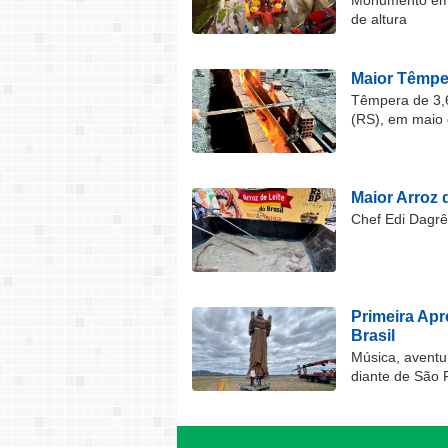
Monumento em F
de altura
Maior Têmper
Têmpera de 3,6
(RS), em maio 
Maior Arroz d
Chef Edi Dagrê 
Primeira Ap
Brasil
Música, aventu
diante de São 