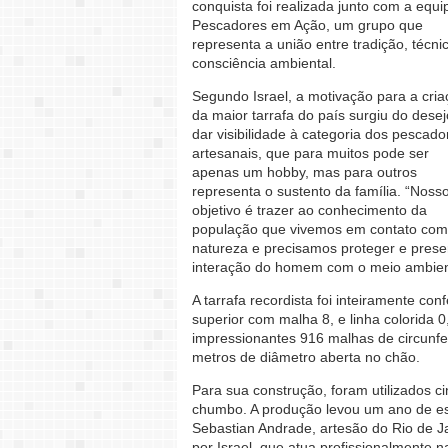
conquista foi realizada junto com a equi
Pescadores em Ação, um grupo que
representa a união entre tradição, técni
consciência ambiental.
Segundo Israel, a motivação para a cri
da maior tarrafa do país surgiu do dese
dar visibilidade à categoria dos pescado
artesanais, que para muitos pode ser
apenas um hobby, mas para outros
representa o sustento da família. “Noss
objetivo é trazer ao conhecimento da
população que vivemos em contato com
natureza e precisamos proteger e prese
interação do homem com o meio ambient
A tarrafa recordista foi inteiramente con
superior com malha 8, e linha colorida 0
impressionantes 916 malhas de circunfe
metros de diâmetro aberta no chão.
Para sua construção, foram utilizados ci
chumbo. A produção levou um ano de es
Sebastian Andrade, artesão do Rio de Jan
por Israel, que atua profissionalmente