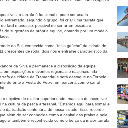
positivos, a tarrafa é funcional e pode ser usada
 enfrentado, segundo o grupo, foi criar uma tarrafa que,
e fácil manuseio, possível de ser arremessada e
avés de sugestões da própria equipe, optando por um modelo
dade.
 Grande do Sul, conhecida como “feitio gaúcho” da cidade de
1 crescentes de roda, dois nós e entralhe característico da
lexandre da Silva e permanece à disposição da equipe
 em exposições e eventos regionais e nacionais. Ela
tarrafa da cidade de Tramandaí e será destaque no Torneio
ente durante a Festa do Peixe, em parceria com o canal
aí.
 o objetivo de exaltar superioridade, mas sim de incentivar
ão na cultura da pesca artesanal. “Estamos aqui para somar e
a e da tradição centenária de nossa cidade. Esse recorde
e além de ser conhecida como a capital das praias e pela
, agora também é reconhecida como o berço da maior tarrafa