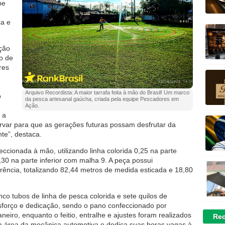
pe
ca e
ação
jo de
res
Arquivo Recordista: A maior tarrafa feita à mão do Brasil! Um marco
o
da pesca artesanal gaúcha, criada pela equipe Pescadores em
Ação.
 a
rvar para que as gerações futuras possam desfrutar da
e”, destaca.
feccionada à mão, utilizando linha colorida 0,25 na parte
,30 na parte inferior com malha 9. A peça possui
rência, totalizando 82,44 metros de medida esticada e 18,80
nco tubos de linha de pesca colorida e sete quilos de
forço e dedicação, sendo o pano confeccionado por
eiro, enquanto o feitio, entralhe e ajustes foram realizados
Rec
 na área da mecânica automotiva e dedica suas horas vagas à