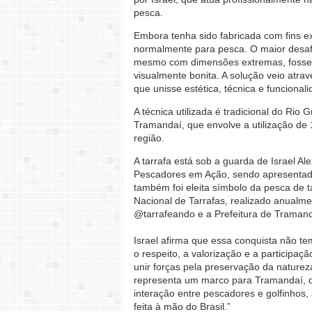
pesca.
Embora tenha sido fabricada com fins ex
normalmente para pesca. O maior desafio
mesmo com dimensões extremas, fosse d
visualmente bonita. A solução veio atr
que unisse estética, técnica e funcionali
A técnica utilizada é tradicional do Rio
Tramandaí, que envolve a utilização de 1
região.
A tarrafa está sob a guarda de Israel A
Pescadores em Ação, sendo apresentada
também foi eleita símbolo da pesca de 
Nacional de Tarrafas, realizado anualm
@tarrafeando e a Prefeitura de Tramand
Israel afirma que essa conquista não tem
o respeito, a valorização e a participaç
unir forças pela preservação da naturez
representa um marco para Tramandaí, qu
interação entre pescadores e golfinhos
feita à mão do Brasil.”