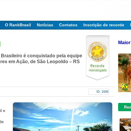
O RankBrasil
Notícias
Contatos
Inscrição de recorde
Maior
l
Brasileiro é conquistado pela equipe
res em Ação, de São Leopoldo – RS
ID: 1606
Rec
l e
 de