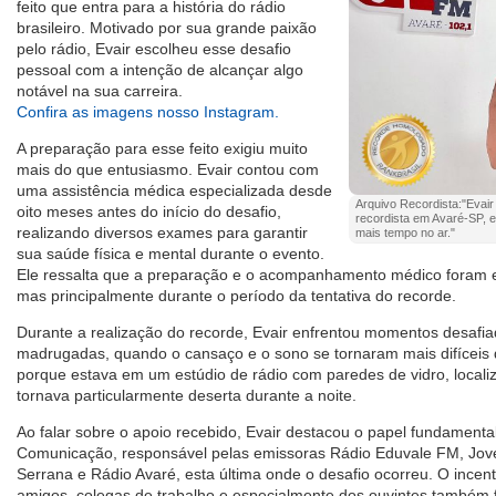
feito que entra para a história do rádio
brasileiro. Motivado por sua grande paixão
pelo rádio, Evair escolheu esse desafio
pessoal com a intenção de alcançar algo
notável na sua carreira.
Confira as imagens nosso Instagram.
A preparação para esse feito exigiu muito
mais do que entusiasmo. Evair contou com
uma assistência médica especializada desde
Arquivo Recordista:"Evair
oito meses antes do início do desafio,
recordista em Avaré-SP, 
realizando diversos exames para garantir
mais tempo no ar."
sua saúde física e mental durante o evento.
Ele ressalta que a preparação e o acompanhamento médico foram e
mas principalmente durante o período da tentativa do recorde.
Durante a realização do recorde, Evair enfrentou momentos desafi
madrugadas, quando o cansaço e o sono se tornaram mais difíceis
porque estava em um estúdio de rádio com paredes de vidro, locali
tornava particularmente deserta durante a noite.
Ao falar sobre o apoio recebido, Evair destacou o papel fundamen
Comunicação, responsável pelas emissoras Rádio Eduvale FM, Jov
Serrana e Rádio Avaré, esta última onde o desafio ocorreu. O incent
amigos, colegas de trabalho e especialmente dos ouvintes também f