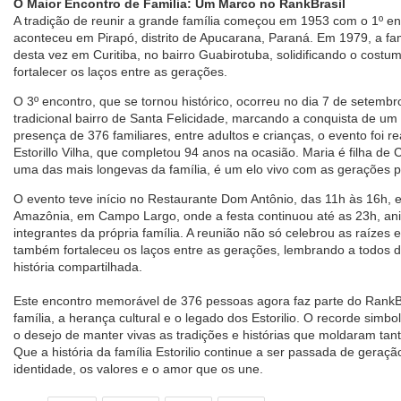
O Maior Encontro de Família: Um Marco no RankBrasil
A tradição de reunir a grande família começou em 1953 com o 1º enco
aconteceu em Pirapó, distrito de Apucarana, Paraná. Em 1979, a fa
desta vez em Curitiba, no bairro Guabirotuba, solidificando o costu
fortalecer os laços entre as gerações.
O 3º encontro, que se tornou histórico, ocorreu no dia 7 de setembr
tradicional bairro de Santa Felicidade, marcando a conquista de um
presença de 376 familiares, entre adultos e crianças, o evento foi
Estorillo Vilha, que completou 94 anos na ocasião. Maria é filha d
uma das mais longevas da família, é um elo vivo com as gerações 
O evento teve início no Restaurante Dom Antônio, das 11h às 16h, 
Amazônia, em Campo Largo, onde a festa continuou até as 23h, a
integrantes da própria família. A reunião não só celebrou as raízes e 
também fortaleceu os laços entre as gerações, lembrando a todos d
história compartilhada.
Este encontro memorável de 376 pessoas agora faz parte do RankBra
família, a herança cultural e o legado dos Estorilio. O recorde simbol
o desejo de manter vivas as tradições e histórias que moldaram tan
Que a história da família Estorilio continue a ser passada de gera
identidade, os valores e o amor que os une.