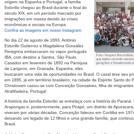
origem na Espanha e Portugal, a família
Estorilio chegou ao Brasil durante o final do
século XIX, em um período marcado por
imigrações em massa devido às crises
econômicas e sociais na Europa.
Confira as imagens em nosso Instagram.
No dia 22 de agosto de 1893, Antônio
Esturillo Gutierrez e Magdalena González
Peregrina embarcaram no vapor português
Foto / Arquivo Recordista:
IBA, com destino a Santos, São Paulo.
que bateu recorde nacion
Casados em fevereiro de 1892 na Paróquia
gerações e fortalecendo l
de Lanjaron, em Granada, Espanha, eles
buscaram uma vida de oportunidades no Brasil. O casal teve seu prim
em 1895, já em território brasileiro, na cidade de Espírito Santo do
Christovam casou-se com Conceição Gonsalves, filha de imigrante
AtraMadeira, Portugal.
A história da família Estorilio se entrelaça com a história do Para
Arapongas e, posteriormente, para Pirapó, um distrito de Apuracara
viveram por várias décadas. Conceição faleceu em Curitiba em 197
deixando um legado de 12 filhos e uma grande família, que continuo
Brasil.