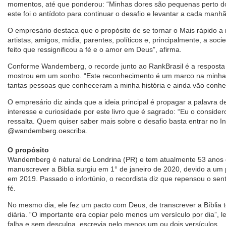
momentos, até que ponderou: “Minhas dores são pequenas perto d
este foi o antídoto para continuar o desafio e levantar a cada manhã
O empresário destaca que o propósito de se tornar o Mais rápido a
artistas, amigos, mídia, parentes, políticos e, principalmente, a s
feito que ressignificou a fé e o amor em Deus”, afirma.
Conforme Wandemberg, o recorde junto ao RankBrasil é a resposta
mostrou em um sonho. “Este reconhecimento é um marco na minha v
tantas pessoas que conheceram a minha história e ainda vão conhe
O empresário diz ainda que a ideia principal é propagar a palavra 
interesse e curiosidade por este livro que é sagrado: “Eu o conside
ressalta. Quem quiser saber mais sobre o desafio basta entrar no I
@wandemberg.oescriba.
O propósito
Wandemberg é natural de Londrina (PR) e tem atualmente 53 anos d
manuscrever a Biblia surgiu em 1° de janeiro de 2020, devido a um
em 2019. Passado o infortúnio, o recordista diz que repensou o sent
fé.
No mesmo dia, ele fez um pacto com Deus, de transcrever a Bíblia
diária. “O importante era copiar pelo menos um versículo por dia”, 
falha e sem desculpa, escrevia pelo menos um ou dois versículos.