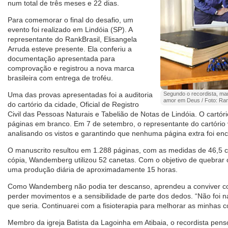
num total de três meses e 22 dias.
Para comemorar o final do desafio, um
evento foi realizado em Lindóia (SP). A
representante do RankBrasil, Elisangela
Arruda esteve presente. Ela conferiu a
documentação apresentada para
comprovação e registrou a nova marca
brasileira com entrega de troféu.
Uma das provas apresentadas foi a auditoria
Segundo o recordista, manu
amor em Deus / Foto: Ran
do cartório da cidade, Oficial de Registro
Civil das Pessoas Naturais e Tabelião de Notas de Lindóia. O cartório
páginas em branco. Em 7 de setembro, o representante do cartório v
analisando os vistos e garantindo que nenhuma página extra foi enc
O manuscrito resultou em 1.288 páginas, com as medidas de 46,5 c
cópia, Wandemberg utilizou 52 canetas. Com o objetivo de quebrar 
uma produção diária de aproximadamente 15 horas.
Como Wandemberg não podia ter descanso, aprendeu a conviver co
perder movimentos e a sensibilidade de parte dos dedos. “Não foi n
que seria. Continuarei com a fisioterapia para melhorar as minhas c
Membro da igreja Batista da Lagoinha em Atibaia, o recordista pens