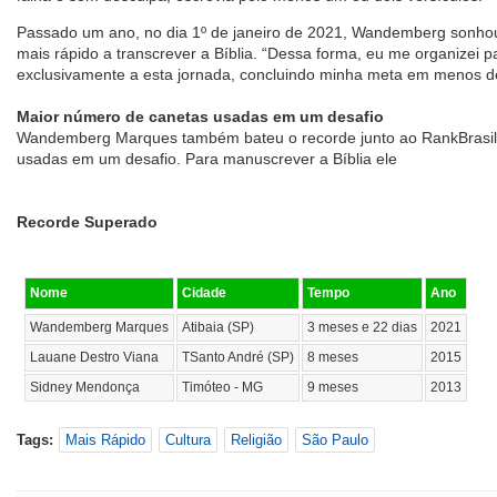
Passado um ano, no dia 1º de janeiro de 2021, Wandemberg sonhou
mais rápido a transcrever a Bíblia. “Dessa forma, eu me organizei 
exclusivamente a esta jornada, concluindo minha meta em menos de 
Maior número de canetas usadas em um desafio
Wandemberg Marques também bateu o recorde junto ao RankBrasil
usadas em um desafio. Para manuscrever a Bíblia ele
Recorde Superado
Nome
Cidade
Tempo
Ano
Wandemberg Marques
Atibaia (SP)
3 meses e 22 dias
2021
Lauane Destro Viana
TSanto André (SP)
8 meses
2015
Sidney Mendonça
Timóteo - MG
9 meses
2013
Tags:
Mais Rápido
Cultura
Religião
São Paulo