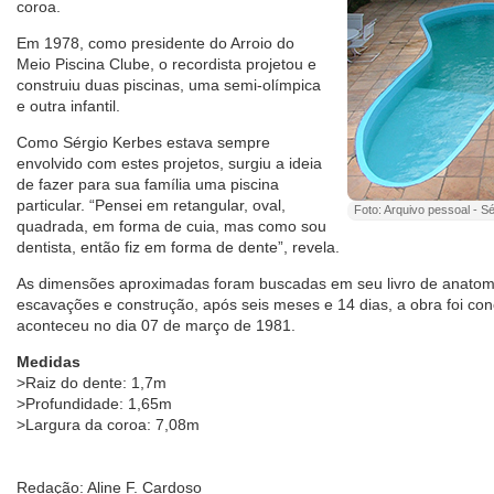
coroa.
Em 1978, como presidente do Arroio do
Meio Piscina Clube, o recordista projetou e
construiu duas piscinas, uma semi-olímpica
e outra infantil.
Como Sérgio Kerbes estava sempre
envolvido com estes projetos, surgiu a ideia
de fazer para sua família uma piscina
particular. “Pensei em retangular, oval,
Foto: Arquivo pessoal - S
quadrada, em forma de cuia, mas como sou
dentista, então fiz em forma de dente”, revela.
As dimensões aproximadas foram buscadas em seu livro de anatomi
escavações e construção, após seis meses e 14 dias, a obra foi co
aconteceu no dia 07 de março de 1981.
Medidas
>Raiz do dente: 1,7m
>Profundidade: 1,65m
>Largura da coroa: 7,08m
Redação: Aline F. Cardoso