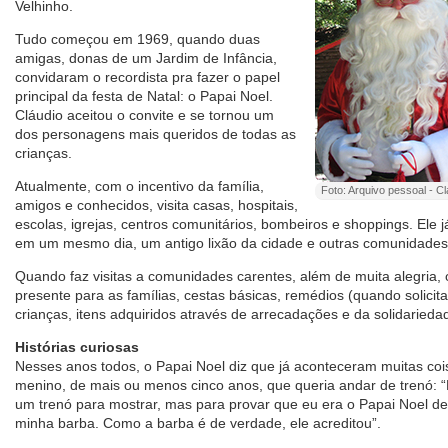
Velhinho.
Tudo começou em 1969, quando duas
amigas, donas de um Jardim de Infância,
convidaram o recordista pra fazer o papel
principal da festa de Natal: o Papai Noel.
Cláudio aceitou o convite e se tornou um
dos personagens mais queridos de todas as
crianças.
Atualmente, com o incentivo da família,
Foto: Arquivo pessoal - C
amigos e conhecidos, visita casas, hospitais,
escolas, igrejas, centros comunitários, bombeiros e shoppings. Ele 
em um mesmo dia, um antigo lixão da cidade e outras comunidades
Quando faz visitas a comunidades carentes, além de muita alegria, 
presente para as famílias, cestas básicas, remédios (quando solicit
crianças, itens adquiridos através de arrecadações e da solidarie
Histórias curiosas
Nesses anos todos, o Papai Noel diz que já aconteceram muitas co
menino, de mais ou menos cinco anos, que queria andar de trenó: 
um trenó para mostrar, mas para provar que eu era o Papai Noel d
minha barba. Como a barba é de verdade, ele acreditou”.