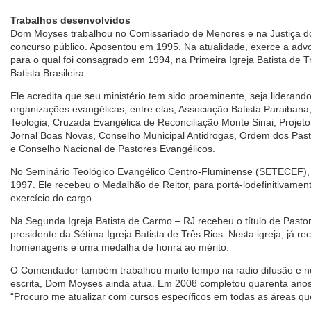
Trabalhos desenvolvidos
Dom Moyses trabalhou no Comissariado de Menores e na Justiça do
concurso público. Aposentou em 1995. Na atualidade, exerce a advoc
para o qual foi consagrado em 1994, na Primeira Igreja Batista de 
Batista Brasileira.
Ele acredita que seu ministério tem sido proeminente, seja liderando
organizações evangélicas, entre elas, Associação Batista Paraiban
Teologia, Cruzada Evangélica de Reconciliação Monte Sinai, Projeto
Jornal Boas Novas, Conselho Municipal Antidrogas, Ordem dos Past
e Conselho Nacional de Pastores Evangélicos.
No Seminário Teológico Evangélico Centro-Fluminense (SETECEF)
1997. Ele recebeu o Medalhão de Reitor, para portá-lodefinitivame
exercício do cargo.
Na Segunda Igreja Batista de Carmo – RJ recebeu o título de Pastor
presidente da Sétima Igreja Batista de Três Rios. Nesta igreja, já r
homenagens e uma medalha de honra ao mérito.
O Comendador também trabalhou muito tempo na radio difusão e n
escrita, Dom Moyses ainda atua. Em 2008 completou quarenta anos 
“Procuro me atualizar com cursos específicos em todas as áreas que