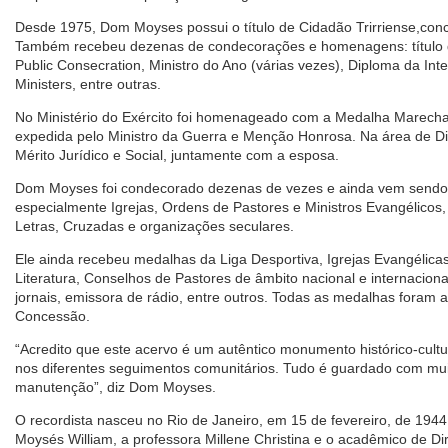
Desde 1975, Dom Moyses possui o título de Cidadão Trirriense,con
Também recebeu dezenas de condecorações e homenagens: título d
Public Consecration, Ministro do Ano (várias vezes), Diploma da Inte
Ministers, entre outras.
No Ministério do Exército foi homenageado com a Medalha Marechal
expedida pelo Ministro da Guerra e Menção Honrosa. Na área de Di
Mérito Jurídico e Social, juntamente com a esposa.
Dom Moyses foi condecorado dezenas de vezes e ainda vem sendo, po
especialmente Igrejas, Ordens de Pastores e Ministros Evangélicos
Letras, Cruzadas e organizações seculares.
Ele ainda recebeu medalhas da Liga Desportiva, Igrejas Evangélica
Literatura, Conselhos de Pastores de âmbito nacional e internaciona
jornais, emissora de rádio, entre outros. Todas as medalhas fora
Concessão.
“Acredito que este acervo é um autêntico monumento histórico-cultu
nos diferentes seguimentos comunitários. Tudo é guardado com mu
manutenção”, diz Dom Moyses.
O recordista nasceu no Rio de Janeiro, em 15 de fevereiro, de 1944 
Moysés William, a professora Millene Christina e o acadêmico de Dir