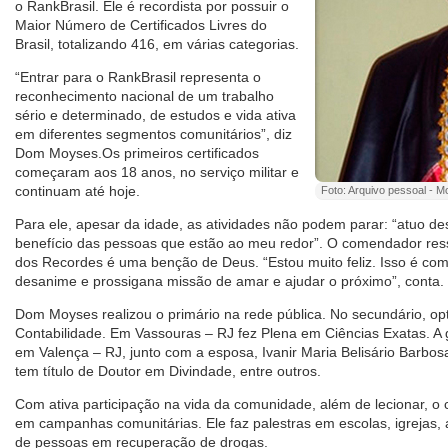
o RankBrasil. Ele é recordista por possuir o
Maior Número de Certificados Livres do
Brasil, totalizando 416, em várias categorias.
“Entrar para o RankBrasil representa o
reconhecimento nacional de um trabalho
sério e determinado, de estudos e vida ativa
em diferentes segmentos comunitários”, diz
Dom Moyses.Os primeiros certificados
começaram aos 18 anos, no serviço militar e
continuam até hoje.
Foto: Arquivo pessoal - 
Para ele, apesar da idade, as atividades não podem parar: “atuo 
benefício das pessoas que estão ao meu redor”. O comendador ressa
dos Recordes é uma benção de Deus. “Estou muito feliz. Isso é com
desanime e prossigana missão de amar e ajudar o próximo”, conta.
Dom Moyses realizou o primário na rede pública. No secundário, op
Contabilidade. Em Vassouras – RJ fez Plena em Ciências Exatas. A 
em Valença – RJ, junto com a esposa, Ivanir Maria Belisário Barbosa.
tem título de Doutor em Divindade, entre outros.
Com ativa participação na vida da comunidade, além de lecionar, o
em campanhas comunitárias. Ele faz palestras em escolas, igrejas
de pessoas em recuperação de drogas.