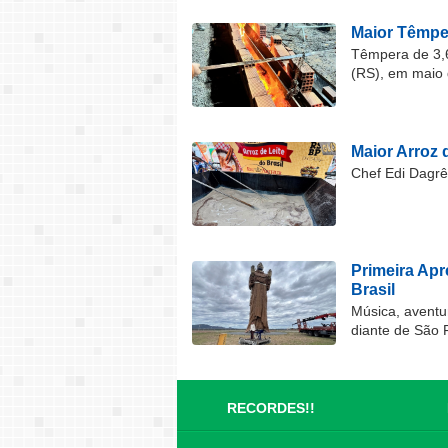
Maior Têmper
Têmpera de 3,6
(RS), em maio 
Maior Arroz d
Chef Edi Dagrê 
Primeira Ap
Brasil
Música, aventu
diante de São 
RECORDES!!