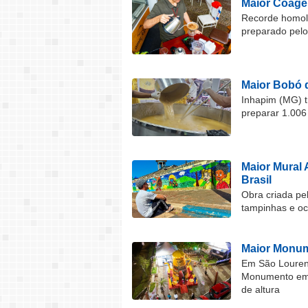
Maior Coage
Recorde homolo
preparado pel
Maior Bobó 
Inhapim (MG) t
preparar 1.006
Maior Mural 
Brasil
Obra criada pel
tampinhas e o
Maior Monum
Em São Lourenç
Monumento em F
de altura