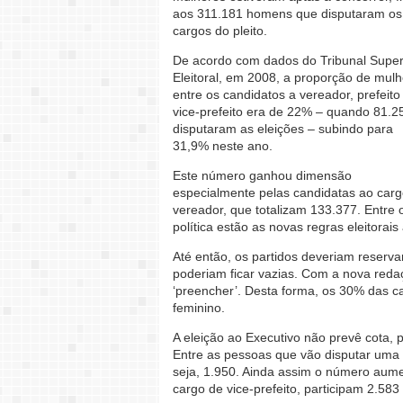
aos 311.181 homens que disputaram os
cargos do pleito.
De acordo com dados do Tribunal Super
Eleitoral, em 2008, a proporção de mul
entre os candidatos a vereador, prefeito
vice-prefeito era de 22% – quando 81.2
disputaram as eleições – subindo para
31,9% neste ano.
Este número ganhou dimensão
especialmente pelas candidatas ao car
vereador, que totalizam 133.377. Entre 
política estão as novas regras eleitora
Até então, os partidos deveriam reserv
poderiam ficar vazias. Com a nova redaç
‘preencher’. Desta forma, os 30% das c
feminino.
A eleição ao Executivo não prevê cota, 
Entre as pessoas que vão disputar uma 
seja, 1.950. Ainda assim o número aum
cargo de vice-prefeito, participam 2.5