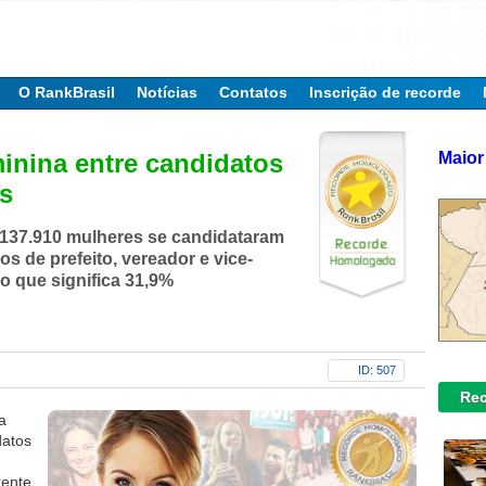
O RankBrasil
Notícias
Contatos
Inscrição de recorde
Maior
minina entre candidatos
s
137.910 mulheres se candidataram
os de prefeito, vereador e vice-
 o que significa 31,9%
ID: 507
Rec
a
datos
rente