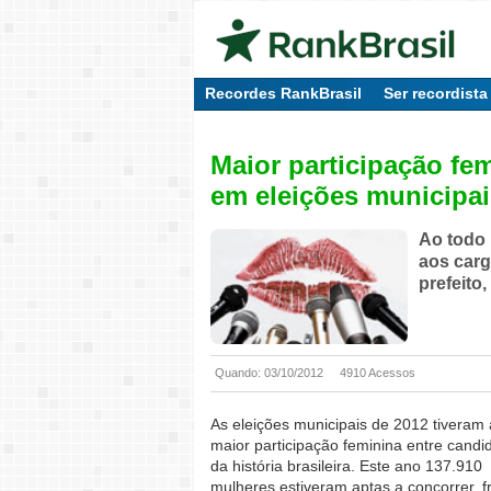
Recordes RankBrasil
Ser recordista
Maior participação fe
em eleições municipai
Ao todo 
aos carg
prefeito,
Quando: 03/10/2012
4910 Acessos
As eleições municipais de 2012 tiveram 
maior participação feminina entre candi
da história brasileira. Este ano 137.910
mulheres estiveram aptas a concorrer, f