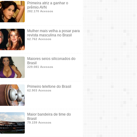
Primeira atriz a ganhar o
prêmio AVN
282.170 Acessos
Mulher mais velha a posar para
revista masculina no Brasil
62.762 Acessos
Maiores seios siliconados do
Brasil
229.081 Acessos
Primeiro telefone do Brasil
62.903 Acessos
Maior bandeira de time do
Brasil
79.159 Acessos