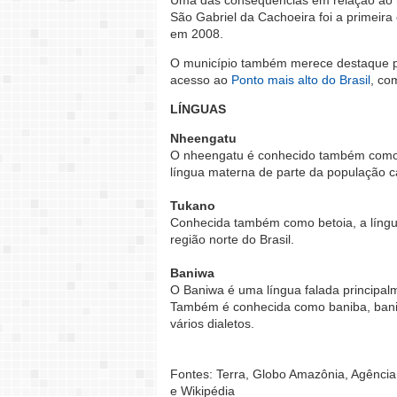
Uma das consequências em relação ao nú
São Gabriel da Cachoeira foi a primeira c
em 2008.
O município também merece destaque po
acesso ao
Ponto mais alto do Brasil
, co
LÍNGUAS
Nheengatu
O nheengatu é conhecido também como 
língua materna de parte da população c
Tukano
Conhecida também como betoia, a língu
região norte do Brasil.
Baniwa
O Baniwa é uma língua falada principalm
Também é conhecida como baniba, baniu
vários dialetos.
Fontes: Terra, Globo Amazônia, Agência Br
e Wikipédia