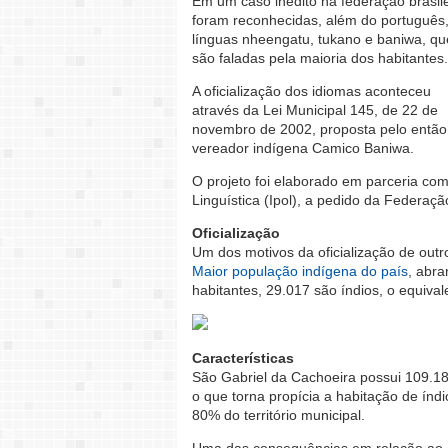
Em um caso inédito na federação brasile
foram reconhecidas, além do português,
línguas nheengatu, tukano e baniwa, qu
são faladas pela maioria dos habitantes.
A oficialização dos idiomas aconteceu
através da Lei Municipal 145, de 22 de
novembro de 2002, proposta pelo então
vereador indígena Camico Baniwa.
O projeto foi elaborado em parceria com
Linguística (Ipol), a pedido da Federaç
Oficialização
Um dos motivos da oficialização de outr
Maior população indígena do país
, abra
habitantes, 29.017 são índios, o equiv
Características
São Gabriel da Cachoeira possui 109.18
o que torna propícia a habitação de ín
80% do território municipal.