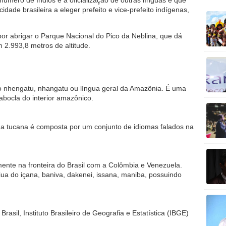
mero de índios e à oficialização de outras línguas é que
idade brasileira a eleger prefeito e vice-prefeito indígenas,
r abrigar o Parque Nacional do Pico da Neblina, que dá
m 2.993,8 metros de altitude.
nhengatu, nhangatu ou língua geral da Amazônia. É uma
abocla do interior amazônico.
a tucana é composta por um conjunto de idiomas falados na
ente na fronteira do Brasil com a Colômbia e Venezuela.
a do içana, baniva, dakenei, issana, maniba, possuindo
asil, Instituto Brasileiro de Geografia e Estatística (IBGE)