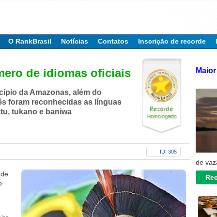
O RankBrasil
Notícias
Contatos
Inscrição de recorde
Maior 
ero de idiomas oficiais
cípio da Amazonas, além do
s foram reconhecidas as línguas
u, tukano e baniwa
ID: 305
de vaz
ade
Rec
o