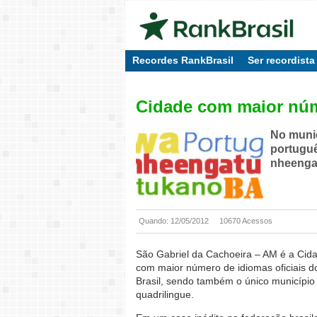
Recordes RankBrasil
Ser recordista
Cidade com maior núm
No muni
portuguê
nheengat
Quando: 12/05/2012
10670 Acessos
São Gabriel da Cachoeira – AM é a Cid
com maior número de idiomas oficiais d
Brasil, sendo também o único município
quadrilingue.