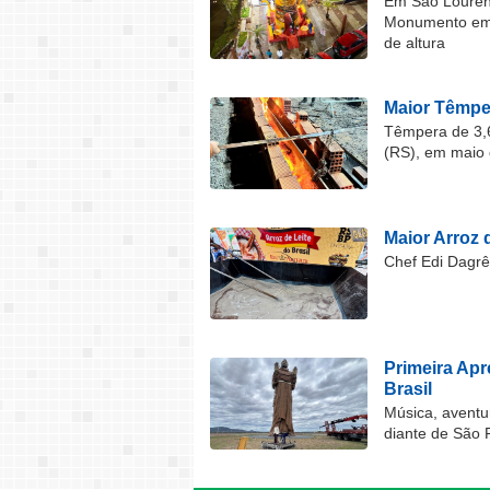
Em São Lourenç
Monumento em F
de altura
Maior Têmper
Têmpera de 3,6
(RS), em maio 
Maior Arroz d
Chef Edi Dagrê 
Primeira Ap
Brasil
Música, aventu
diante de São 