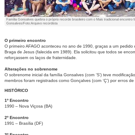
Família Gonsalves quebra o próprio recorde brasileiro com o Mais tradicional encontro fam
Gonsalves/Foto:Arquivo recordista
O primeiro encontro
O primeiro AFAGO aconteceu no ano de 1990, graças a um pedido da
Braga de Jesus (falecida em 1989). Ela solicitou que todos se enc
reforçassem os laços de fraternidade.
Alterações no sobrenome
O sobrenome inicial da família Gonsalves (com ‘S’) teve modificaçã
membros foram registrados como Gonçalves (com ‘Ç’) por erros de c
HISTÓRICO
1º Encontro
1990 – Nova Viçosa (BA)
2º Encontro
1991 – Brasília (DF)
3º Encontro