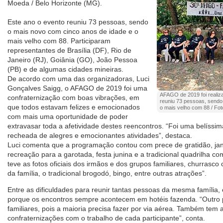
Moeda / Belo Horizonte (MG).
Este ano o evento reuniu 73 pessoas, sendo
o mais novo com cinco anos de idade e o
mais velho com 88. Participaram
representantes de Brasília (DF), Rio de
Janeiro (RJ), Goiânia (GO), João Pessoa
(PB) e de algumas cidades mineiras.
De acordo com uma das organizadoras, Luci
Gonçalves Saigg, o AFAGO de 2019 foi uma
AFAGO de 2019 foi realiz
confraternização com boas vibrações, em
reuniu 73 pessoas, sendo
que todos estavam felizes e emocionados
o mais velho com 88 / Fot
com mais uma oportunidade de poder
extravasar toda a afetividade destes reencontros. “Foi uma belíssim
recheada de alegres e emocionantes atividades”, destaca.
Luci comenta que a programação contou com prece de gratidão, jan
recreação para a garotada, festa junina e a tradicional quadrilha co
teve as fotos oficiais dos irmãos e dos grupos familiares, churrasco
da família, o tradicional brogodó, bingo, entre outras atrações”.
Entre as dificuldades para reunir tantas pessoas da mesma família, 
porque os encontros sempre acontecem em hotéis fazenda. “Outro
familiares, pois a maioria precisa fazer por via aérea. Também tem a 
confraternizações com o trabalho de cada participante”, conta.