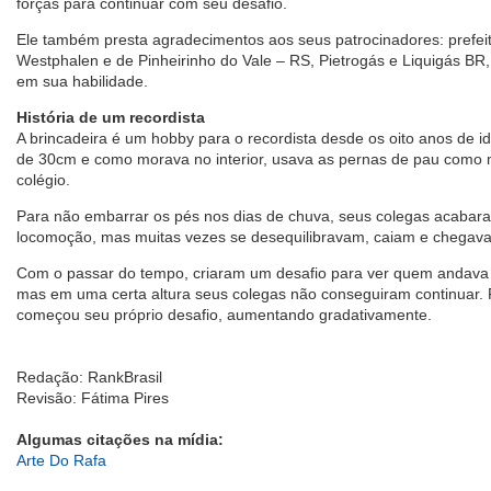
forças para continuar com seu desafio.
Ele também presta agradecimentos aos seus patrocinadores: prefeit
Westphalen e de Pinheirinho do Vale – RS, Pietrogás e Liquigás BR,
em sua habilidade.
História de um recordista
A brincadeira é um hobby para o recordista desde os oito anos de 
de 30cm e como morava no interior, usava as pernas de pau como m
colégio.
Para não embarrar os pés nos dias de chuva, seus colegas acabar
locomoção, mas muitas vezes se desequilibravam, caiam e chegava
Com o passar do tempo, criaram um desafio para ver quem andava 
mas em uma certa altura seus colegas não conseguiram continuar. 
começou seu próprio desafio, aumentando gradativamente.
Redação: RankBrasil
Revisão: Fátima Pires
Algumas citações na mídia:
Arte Do Rafa