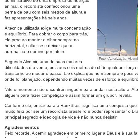
administrativo de uma empresa de nutrição
animal, o recordista confeccionou uma
perna de pau com seis metros de altura e
faz apresentações há seis anos.
A técnica utilizada exige muita concentração
e equilíbrio. Para dobrar o corpo para trás,
ele procura manter o olhar sempre na
horizontal, soltar-se e deixar que a
adrenalina o domine por inteiro.
Foto - Autorização: Alcem
Segundo Alcemir, uma de suas maiores
dificuldades é o vento, pois aos seis metros do chão qualquer forç
transtorno ao mudar o passo. Ele explica que nem sempre é possíve
onde foi planejado, dependendo muitas vezes de esforço e equilíbri
“Até o momento não encontrei ninguém para andar nesta altura. Até
alguém para fazer competição e assim formar um grupo”, revela.
Conforme ele, entrar para o RankBrasil significa uma conquista que
muito feliz por ser um recordista brasileiro e poder representar o Br
principal segredo e ideologia de vida é não nunca desistir.
Agradecimentos
Pelo recorde, Alcemir agradece em primeiro lugar a Deus e à sua fa