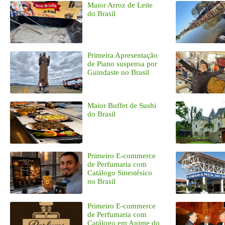
Maior Arroz de Leite
do Brasil
Primeira Apresentação
de Piano suspensa por
Guindaste no Brasil
Maior Buffet de Sushi
do Brasil
Primeiro E-commerce
de Perfumaria com
Catálogo Sinestésico
no Brasil
Primeiro E-commerce
de Perfumaria com
Catálogo em Anime do