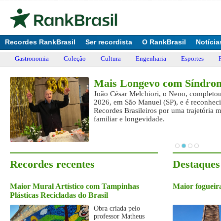
Recordes RankBrasil
Ser recordista
O RankBrasil
Notícia
Gastronomia
Coleção
Cultura
Engenharia
Esportes
Mais Longevo com Síndrom
ua
João César Melchiori, o Neno, completo
2026, em São Manuel (SP), e é reconheci
Recordes Brasileiros por uma trajetória 
familiar e longevidade.
Recordes recentes
Destaques
Maior Mural Artístico com Tampinhas
Maior fogueira
Plásticas Recicladas do Brasil
Obra criada pelo
professor Matheus