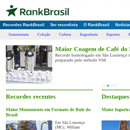
Recordes RankBrasil
Ser recordista
O RankBrasil
Notícia
Gastronomia
Coleção
Cultura
Engenharia
Esportes
l
Maior Coagem de Café do 
Recorde homologado em São Lourenço to
s
preparado pelo método V60
Recordes recentes
Destaques
Maior Monumento em Formato de Bule do
Maior fogueira
Brasil
Em São Lourenço
(MG), William