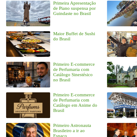
Primeira Apresentação
de Piano suspensa por
Guindaste no Brasil
Maior Buffet de Sushi
do Brasil
Primeiro E-commerce
de Perfumaria com
Catálogo Sinestésico
no Brasil
Primeiro E-commerce
de Perfumaria com
Catálogo em Anime do
Brasil
Primeiro Astronauta
Brasileiro a ir ao
Espaço