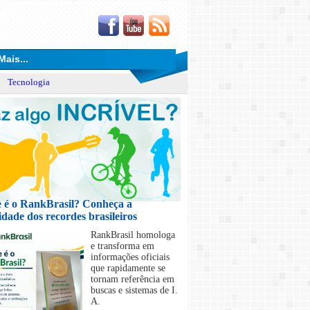
Mais...
Tecnologia
Maior Coagem de Café do Brasil
Recorde homologado em São Lourenço totalizou 86.2
preparado pelo método V60
 é o RankBrasil? Conheça a
idade dos recordes brasileiros
RankBrasil homologa
e transforma em
informações oficiais
que rapidamente se
tornam referência em
buscas e sistemas de I.
A.