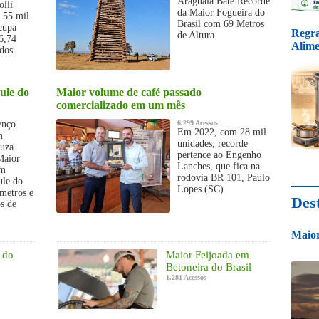
Araguaia Bate Recorde
olli
da Maior Fogueira do
e 55 mil
Brasil com 69 Metros
cupa
Regra
de Altura
6,74
Alime
dos.
ule do
Maior volume de café passado
comercializado em um mês
enço
6.299 Acessos
Em 2022, com 28 mil
m
unidades, recorde
ouza
pertence ao Engenho
Maior
Lanches, que fica na
em
rodovia BR 101, Paulo
ule do
Lopes (SC)
 metros e
Des
s de
Maior
 do
Maior Feijoada em
Betoneira do Brasil
1.281 Acessos