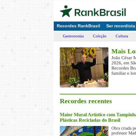
Recordes RankBrasil
Ser recordista
Gastronomia
Coleção
Cultura
sil
Mais Lo
lva emociona o Brasil com sua
João César M
a viva.
2026, em São
Recordes Bra
familiar e l
Recordes recentes
Maior Mural Artístico com Tampinh
Plásticas Recicladas do Brasil
Obra criada p
professor Mat