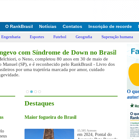
O RankBrasil
Notícias
Contatos
Inscrição de recorde
Engenharia
Esportes
Futebol
Geografia
Superação humana
ngevo com Síndrome de Down no Brasil
elchiori, o Neno, completou 80 anos em 30 de maio de
 Manuel (SP), e é reconhecido pelo RankBrasil - Livro dos
sileiros por uma trajetória marcada por amor, cuidado
ongevidade.
O que
autor
Destaques
as
Maior fogueira do Brasil
elo
15.505 Acessos
em 2024, Pontal do
heus