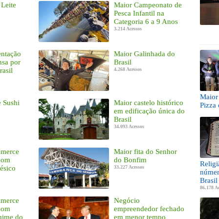
 Leite
Maior Campeonato de
Pesca Infantil na
Categoria 6 a 9 Anos
3.214 Acessos
entação
Maior Galinhada do
nsa por
Brasil
rasil
4.268 Acessos
Maior 
e Sushi
Maior castelo histórico
Pizza 
em edificação única do
Brasil
34.093 Acessos
mmerce
Maior fita do Senhor
 com
do Bonfim
Relig
ésico
33.227 Acessos
númer
Brasil
86.178 A
mmerce
Negócio
 com
empreendedor fechado
nime do
em menor tempo